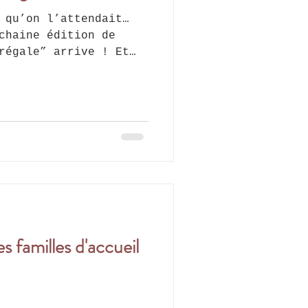
 qu’on l’attendait…
chaine édition de
régale” arrive ! Et
n maximum de produits
ous régaler tout en
producteurs. 🧑‍🍳
ominique, le fils de
teo. 🧺 Au menu
 12 € - Lasagne aux
– 14 € 📆
its : - Dimanche soir
 à Lustin (sur rendez
s familles d'accueil