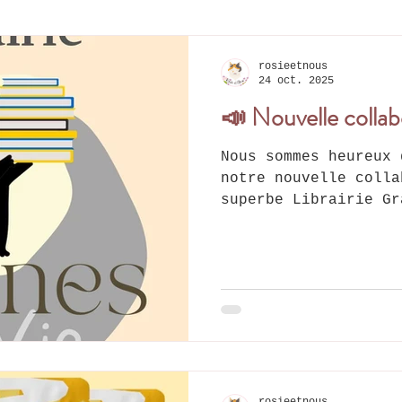
rosieetnous
24 oct. 2025
📣 Nouvelle collab
Nous sommes heureux 
notre nouvelle colla
superbe Librairie Gr
reconnue comme la pr
Belgique qui accueil
grand merci à Amandi
! 📍 Adresse : Rue d
Tamines (Sambreville
d’ouverture : du mer
10h à 18h. Pour l’in
assistants ont rejoi
d'Amandine : - Boule