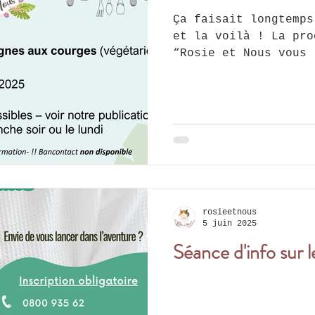
Ça faisait longtemps
et la voilà ! La pro
“Rosie et Nous vous 
cette fois encore, u
bio et locaux pour v
soutenant nos petits 
Préparé maison par D
Laurence, et son copain Ma
: - Couscous végan –
courges végétarienne 
Organisation & retra
: au siège de l’ASBL
rosieetnous
5 juin 2025
Séance d'info sur le