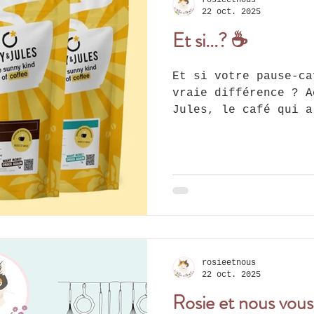
rosieetnous
– 1 an - Tara – 7 an
22 oct. 2025
Et si...? ☕
Et si votre pause-café pouvait fair
vraie différence ? A
Jules, le café qui a
rapportez 30% des ventes à Rosie
❤️ Que vous soyez am
ou fan de l’expresso
c’est le moment de j
l’agréable. Chaque t
achetez, c’est un ge
pour tous ceux que n
chaque jour. Le café
un café responsable,
rosieetnous
22 oct. 2025
: 🌱 Fraîch
Rosie et nous vous