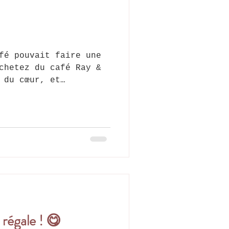
s
e une
chetez du café Ray &
 du cœur, et
 et Nous
ateur de café du matin
 de l’après-midi,
oindre l’utile à
asse que vous
ste concret et engagé
ous recueillons
 Ray & Jules, c’est
 engagé et savoureux
 régale ! 😋