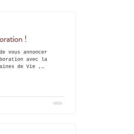
oration !
de vous annoncer
boration avec la
aines de Vie ,
emière librairie de
le des chats 🐈✨ Un
ne pour sa confiance
e la Station 53, 5060
). 🕔 Horaires
credi au samedi de
stant, 4 nouveaux
nt l'équipe
tte – 11 ans - Sahara