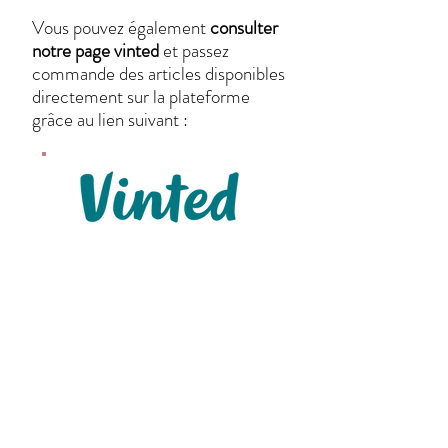
Vous pouvez également
consulter
notre page vinted
et passez
commande des articles disponibles
directement sur la plateforme
grâce au lien suivant :
Nos articles sont confectionnés
et/ou personnalisés de manière
artisanale.
Les motifs, dessins,
tissus et couleurs peuvent changés
en fonction du stock
.
Merci aux équipes de Poils &
Plumes qui nous soutiennent depuis
toujours !