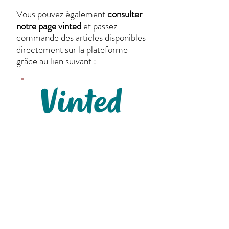
Vous pouvez également
consulter
notre page vinted
et passez
commande des articles disponibles
directement sur la plateforme
grâce au lien suivant :
Nos articles sont confectionnés
et/ou personnalisés de manière
artisanale.
Les motifs, dessins,
tissus et couleurs peuvent changés
en fonction du stock
.
Merci aux équipes de Poils &
Plumes qui nous soutiennent depuis
toujours !