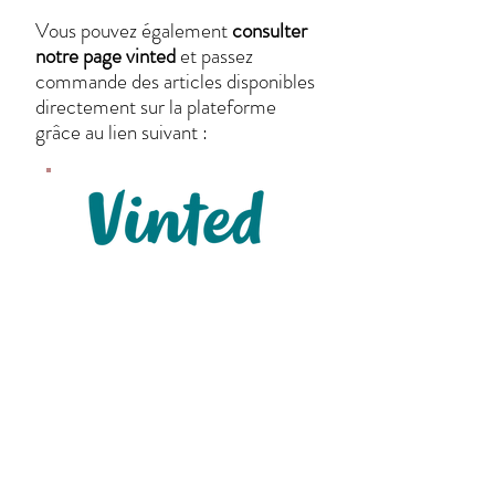
Vous pouvez également
consulter
notre page vinted
et passez
commande des articles disponibles
directement sur la plateforme
grâce au lien suivant :
Nos articles sont confectionnés
et/ou personnalisés de manière
artisanale.
Les motifs, dessins,
tissus et couleurs peuvent changés
en fonction du stock
.
Merci aux équipes de Poils &
Plumes qui nous soutiennent depuis
toujours !