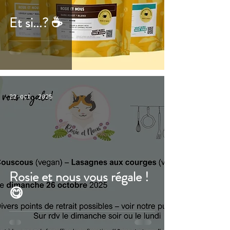
Et si...? ☕
22 oct. 2025
Rosie et nous vous régale !
😋