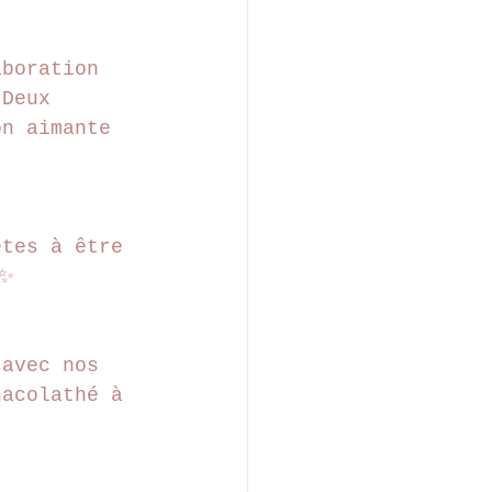
aboration 
 Deux 
on aimante 
êtes à être 
✨
 avec nos 
hacolathé à 