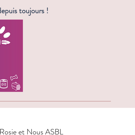
epuis toujours !
 et nous vous régale ! 😋
Rosie et Nous ASBL