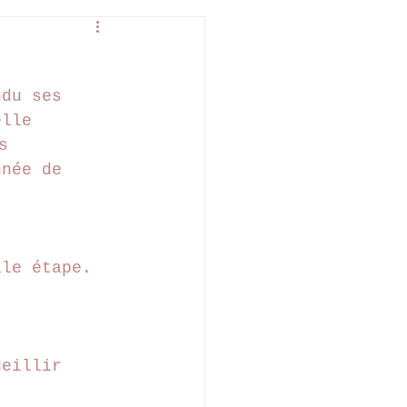
ndu ses 
elle 
s 
nnée de 
lle étape. 
ueillir 